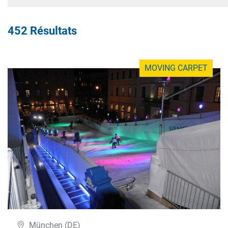
452 Résultats
MOVING CARPET
München (DE)