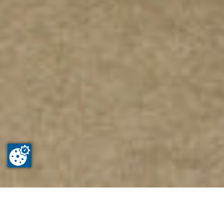
Tu es là
Home
News & Media
Dates des salons