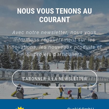
NOUS VOUS TENONS AU
COURANT
Avec notre newsletter, nous vous
informons régulièrement sur les
innovations, les nouveaux produits et
les projets particuliers.
S'ABONNER À LA NEWSLETTER