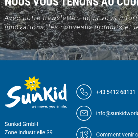
NOUS VOUS TENONS AU CO
Avec notre newsletter, nous vous infor
innovations, les nouveaux produits et le
+43 5412 68131
info@sunkidwor
Sunkid GmbH
Zone industrielle 39
Comment venir c