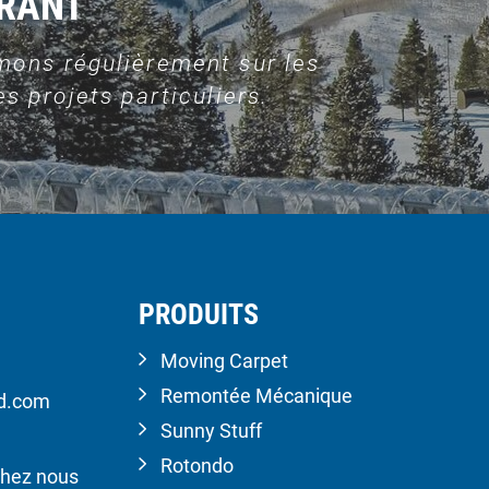
URANT
mons régulièrement sur les
s projets particuliers.
PRODUITS
Moving Carpet
Remontée Mécanique
ld.com
Sunny Stuff
Rotondo
hez nous