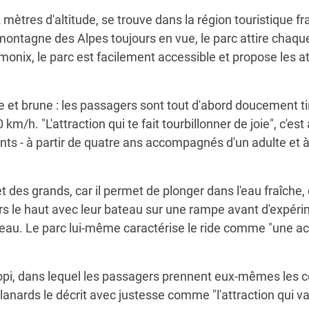
62 mètres d'altitude, se trouve dans la région touristiqu
ute montagne des Alpes toujours en vue, le parc attire cha
onix, le parc est facilement accessible et propose les att
rte et brune : les passagers sont tout d'abord doucement t
 km/h. "L'attraction qui te fait tourbillonner de joie", c'e
fants - à partir de quatre ans accompagnés d'un adulte et
et des grands, car il permet de plonger dans l'eau fraîche
ers le haut avec leur bateau sur une rampe avant d'expéri
 l'eau. Le parc lui-même caractérise le ride comme "une ac
oopi, dans lequel les passagers prennent eux-mêmes les 
anards le décrit avec justesse comme "l'attraction qui va 