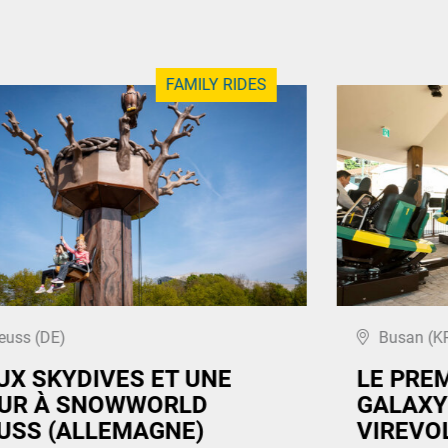
FAMILY RIDES
euss (DE)
Busan (K
UX SKYDIVES ET UNE
LE PRE
UR À SNOWWORLD
GALAXY
USS (ALLEMAGNE)
VIREVO