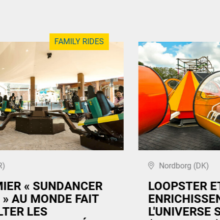
FAMILY RIDES
R)
Nordborg (DK)
MIER « SUNDANCER
LOOPSTER E
 » AU MONDE FAIT
ENRICHISSEN
LTER LES
L'UNIVERSE 