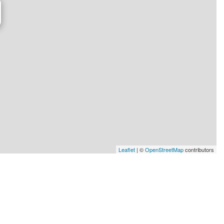
Leaflet
| ©
OpenStreetMap
contributors