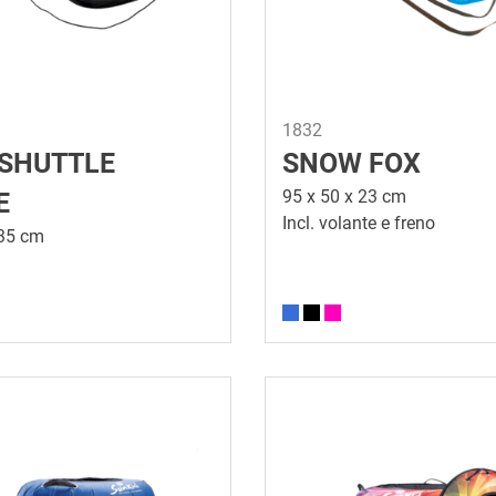
1832
SHUTTLE
SNOW FOX
95 x 50 x 23 cm
E
Incl. volante e freno
 35 cm