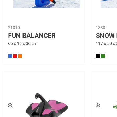
21010
1830
FUN BALANCER
SNOW 
66 x 16 x 36 cm
117 x 50 x