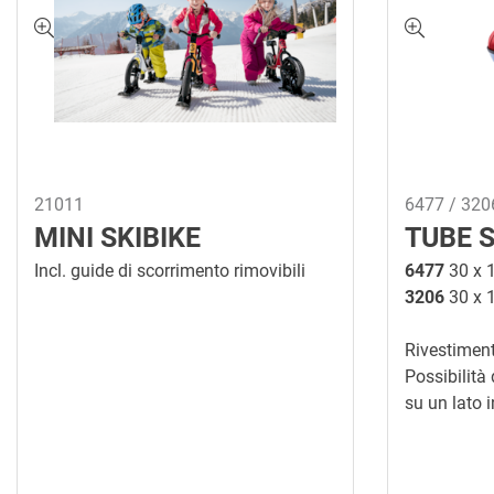
21011
6477 / 320
MINI SKIBIKE
TUBE 
Incl. guide di scorrimento rimovibili
6477
30 x 
3206
30 x 
Rivestiment
Possibilità
su un lato 