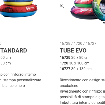
6
16728 / 1720 / 16727
STANDARD
TUBE EVO
100 cm
16728
30 x 80 cm
130 cm
1720
30 x 100 cm
16727
30 x 130 cm
o con rinforzo interno
 di stampa personalizzata
Rivestimento con design st
in bianco o nero
arcobaleno
Rivestimento con rinforzo i
possibilità di stampa digita
Imbottitura interna del sed