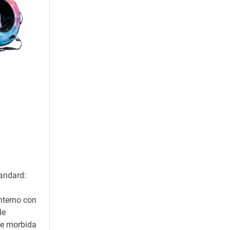
andard:
nterno con
le
ile morbida