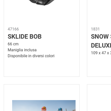
47166
1831
SKLIDE BOB
SNOW 
66 cm
DELUX
Maniglia inclusa
109 x 47 x
Disponibile in diversi colori