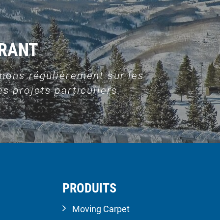
URANT
mons régulièrement sur les
s projets particuliers.
PRODUITS
Moving Carpet