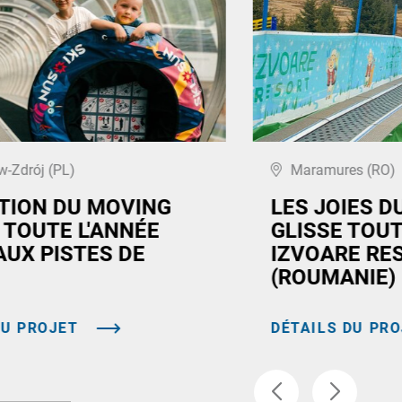
-Zdrój (PL)
Maramures (RO)
ATION DU MOVING
LES JOIES DU
 TOUTE L'ANNÉE
GLISSE TOUT
AUX PISTES DE
IZVOARE RE
(ROUMANIE)
DU PROJET
DÉTAILS DU PR