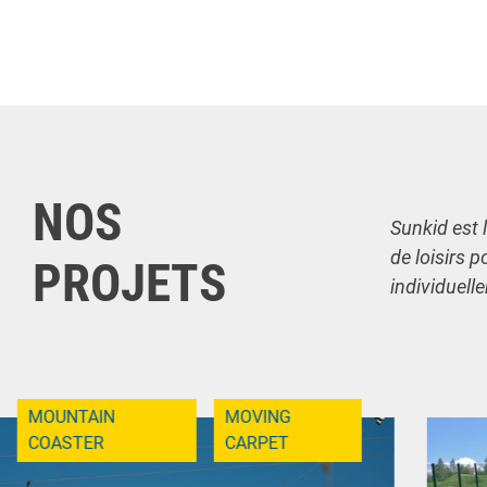
NOS
Sunkid est 
de loisirs p
PROJETS
individuell
MOUNTAIN
MOVING
COASTER
CARPET