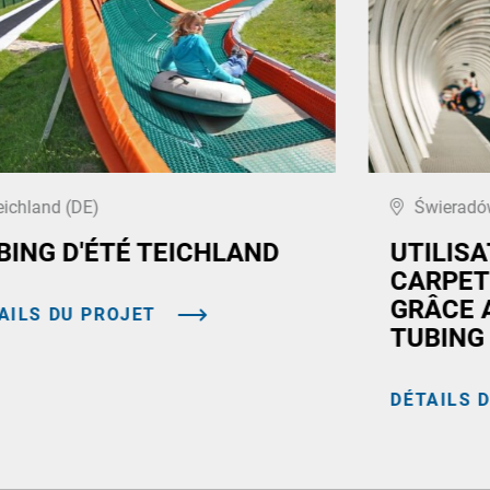
eichland (DE)
Świeradów
BING D'ÉTÉ TEICHLAND
UTILIS
CARPET
GRÂCE 
AILS DU PROJET
TUBING
DÉTAILS 