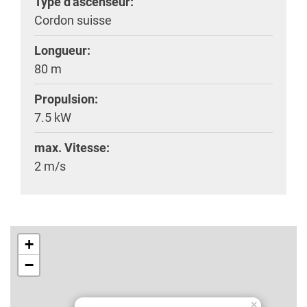
Type d'ascenseur:
Cordon suisse
Longueur:
80 m
Propulsion:
7.5 kW
max. Vitesse:
2 m/s
+
−
×