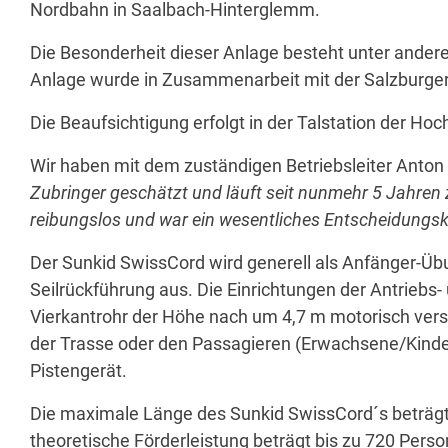
Nordbahn in Saalbach-Hinterglemm.
Die Besonderheit dieser Anlage besteht unter andere
Anlage wurde in Zusammenarbeit mit der Salzburge
Die Beaufsichtigung erfolgt in der Talstation der Ho
Wir haben mit dem zuständigen Betriebsleiter Anton
Zubringer geschätzt und läuft seit nunmehr 5 Jahren z
reibungslos und war ein wesentliches Entscheidungskri
Der Sunkid SwissCord wird generell als Anfänger-Übung
Seilrückführung aus. Die Einrichtungen der Antriebs
Vierkantrohr der Höhe nach um 4,7 m motorisch verst
der Trasse oder den Passagieren (Erwachsene/Kinder
Pistengerät.
Die maximale Länge des Sunkid SwissCord´s beträg
theoretische Förderleistung beträgt bis zu 720 Perso