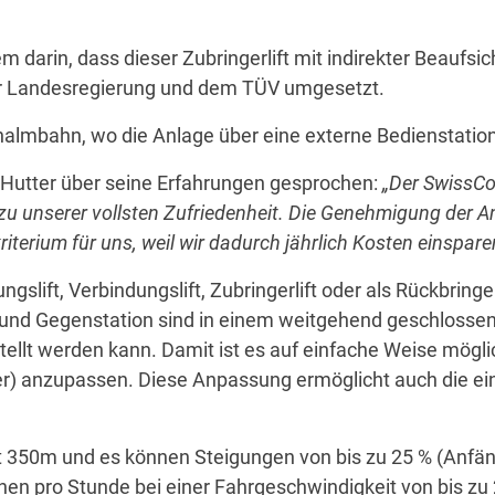
m darin, dass dieser Zubringerlift mit indirekter Beauf
r Landesregierung und dem TÜV umgesetzt.
chalmbahn, wo die Anlage über eine externe Bedienstation
 Hutter über seine Erfahrungen gesprochen:
„Der SwissCor
u unserer vollsten Zufriedenheit. Die Genehmigung der An
terium für uns, weil wir dadurch jährlich Kosten einspar
slift, Verbindungslift, Zubringerlift oder als Rückbringer
- und Gegenstation sind in einem weitgehend geschlosse
ellt werden kann. Damit ist es auf einfache Weise mögli
) anzupassen. Diese Anpassung ermöglicht auch die einf
t 350m und es können Steigungen von bis zu 25 % (Anfä
nen pro Stunde bei einer Fahrgeschwindigkeit von bis zu