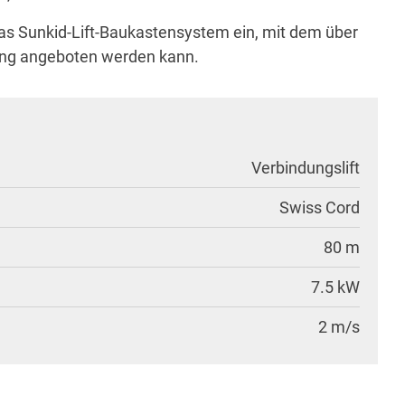
 das Sunkid-Lift-Baukastensystem ein, mit dem über
sung angeboten werden kann.
Verbindungslift
Swiss Cord
80 m
7.5 kW
2 m/s