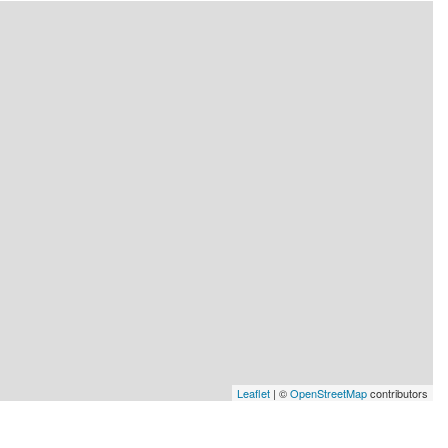
Leaflet
| ©
OpenStreetMap
contributors