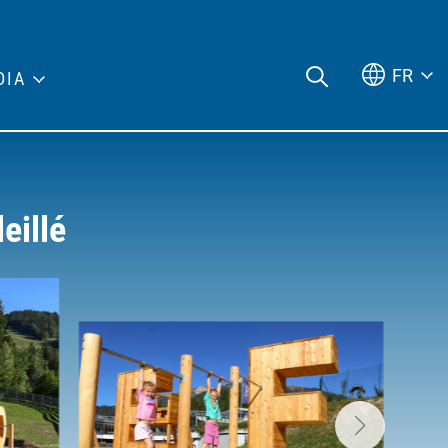
FR
DIA
eillé