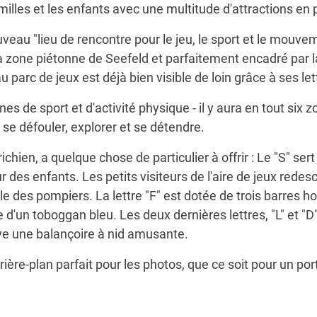
amilles et les enfants avec une multitude d'attractions en p
veau "lieu de rencontre pour le jeu, le sport et le mouvemen
a zone piétonne de Seefeld et parfaitement encadré par la
parc de jeux est déjà bien visible de loin grâce à ses let
de sport et d'activité physique - il y aura en tout six zo
, se défouler, explorer et se détendre.
hien, a quelque chose de particulier à offrir : Le "S" se
ur des enfants. Les petits visiteurs de l'aire de jeux red
le des pompiers. La lettre "F" est dotée de trois barres h
ée d'un toboggan bleu. Les deux dernières lettres, "L" et 
uve une balançoire à nid amusante.
ière-plan parfait pour les photos, que ce soit pour un por