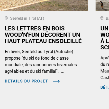
Seefeld in Tirol (AT)
B
LES LETTRES EN BOIS
UN
WOOD'N'FUN DÉCORENT UN
WO
HAUT PLATEAU ENSOLEILLÉ
À 
SC
En hiver, Seefeld au Tyrol (Autriche)
Aprè
propose "du ski de fond de classe
du r
mondiale, des randonnées hivernales
Maus
agréables et du ski familial". ...
Gast
DÉTAILS DU PROJET
DÉT