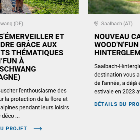
hwang (DE)
Saalbach (AT)
S'ÉMERVEILLER ET
NOUVEAU CA
DRE GRÂCE AUX
WOOD'N'FUN
TS THÉMATIQUES
HINTERGLEM
’FUN À
Saalbach-Hintergl
RSCHWANG
destination vous a
AGNE)
de l'année, a déjà
sciter l'enthousiasme des
estivale en 2023 
r la protection de la flore et
DÉTAILS DU PR
 alpines pendant leurs loisirs
s déco ...
DU PROJET