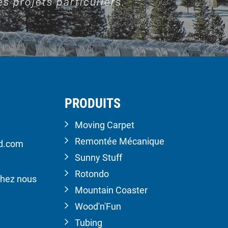
s projets particuliers.
PRODUITS
Moving Carpet
Remontée Mécanique
ld.com
Sunny Stuff
Rotondo
hez nous
Mountain Coaster
Wood'n'Fun
Tubing