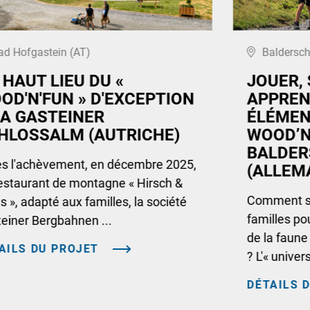
ad Hofgastein (AT)
Baldersc
 HAUT LIEU DU «
JOUER, 
OD'N'FUN » D'EXCEPTION
APPREN
LA GASTEINER
ÉLÉMEN
HLOSSALM (AUTRICHE)
WOOD’N
BALDE
s l'achèvement, en décembre 2025,
(ALLEM
estaurant de montagne « Hirsch &
Comment su
 », adapté aux familles, la société
familles pou
einer Bergbahnen ...
de la faune
AILS DU PROJET
? L'« univer
DÉTAILS 