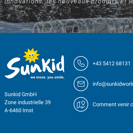
innovations, les nouveaux produits et le
+43 5412 68131
info@sunkidwor
Sunkid GmbH
Zone industrielle 39
Comment venir c
A-6460 Imst