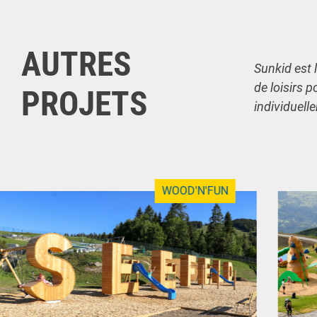
AUTRES
Sunkid est 
de loisirs p
PROJETS
individuell
WOOD'N'FUN