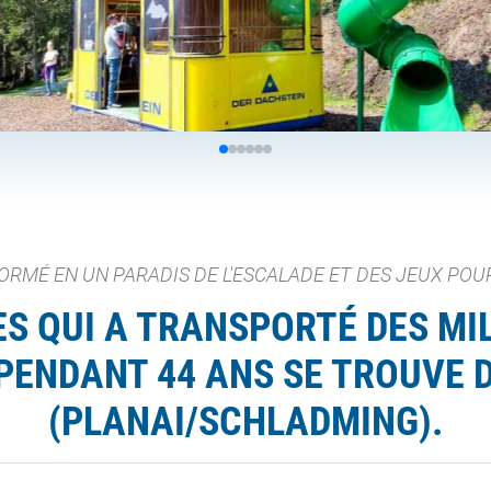
ORMÉ EN UN PARADIS DE L'ESCALADE ET DES JEUX POU
ES QUI A TRANSPORTÉ DES MIL
 PENDANT 44 ANS SE TROUVE 
(PLANAI/SCHLADMING).