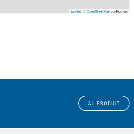
Leaflet
| ©
OpenStreetMap
contributors
AU PRODUIT