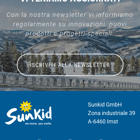
Con la nostra newsletter vi informiamo
regolarmente su innovazioni, nuovi
prodotti e progetti speciali.
ISCRIVITI ALLA NEWSLETTER
Sunkid GmbH
Zona industriale 39
A-6460 Imst