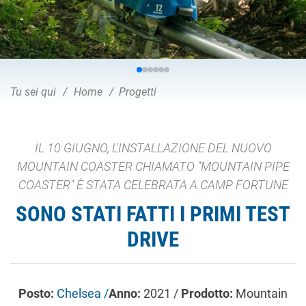
Tu sei qui
Home
Progetti
IL 10 GIUGNO, L'INSTALLAZIONE DEL NUOVO
MOUNTAIN COASTER CHIAMATO "MOUNTAIN PIPE
COASTER" È STATA CELEBRATA A CAMP FORTUNE
SONO STATI FATTI I PRIMI TEST
DRIVE
Posto:
Chelsea /
Anno:
2021 /
Prodotto:
Mountain