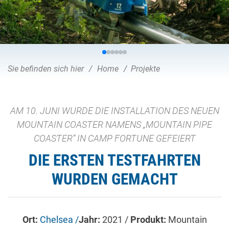
Sie befinden sich hier
Home
Projekte
AM 10. JUNI WURDE DIE INSTALLATION DES NEUEN
MOUNTAIN COASTER NAMENS „MOUNTAIN PIPE
COASTER“ IN CAMP FORTUNE GEFEIERT
DIE ERSTEN TESTFAHRTEN
WURDEN GEMACHT
Ort:
Chelsea /
Jahr:
2021 /
Produkt:
Mountain