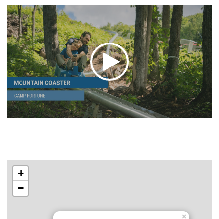
+
−
×