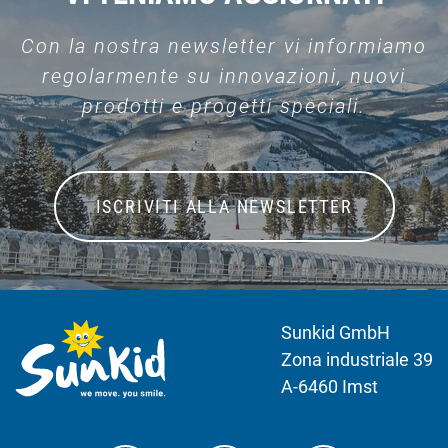
Con la nostra newsletter vi informiamo
regolarmente su innovazioni, nuovi
prodotti e progetti speciali.
ISCRIVITI ALLA NEWSLETTER
Sunkid GmbH
Zona industriale 39
A-6460 Imst