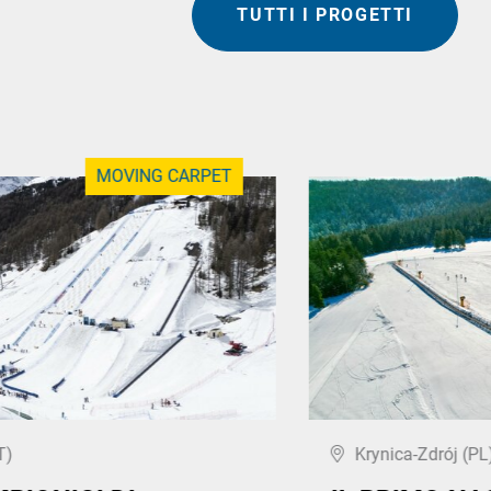
TUTTI I PROGETTI
MOVING CARPET
T)
Krynica-Zdrój (PL