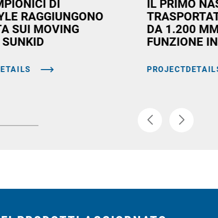
MPIONICI DI
IL PRIMO N
YLE RAGGIUNGONO
TRASPORTAT
TA SUI MOVING
DA 1.200 MM
 SUNKID
FUNZIONE I
ETAILS
PROJECTDETAIL