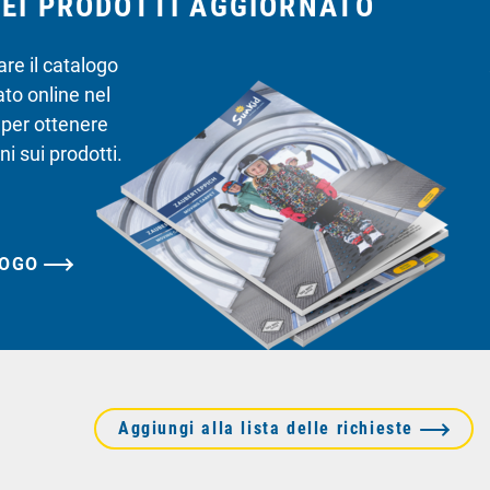
EI PRODOTTI AGGIORNATO
are il catalogo
ato online nel
o per ottenere
i sui prodotti.
Aggiungi alla lista delle richieste