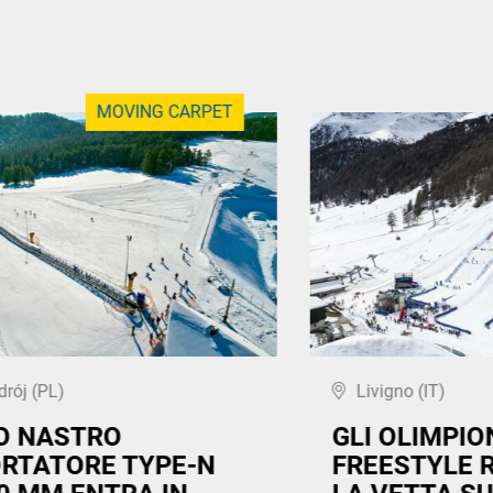
MOVING CARPET
drój (PL)
Livigno (IT)
MO NASTRO
GLI OLIMPION
RTATORE TYPE-N
FREESTYLE 