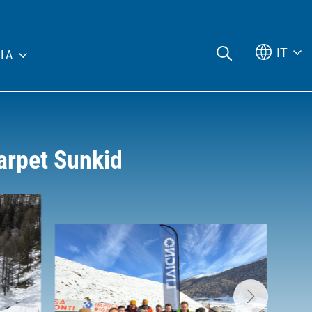
IT
IA
Carpet Sunkid