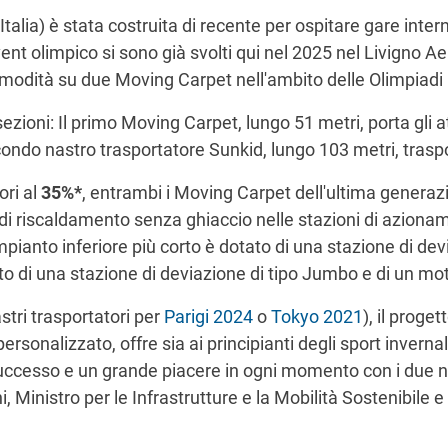
lia) è stata costruita di recente per ospitare gare interna
nt olimpico si sono già svolti qui nel 2025 nel Livigno Aer
comodità su due Moving Carpet nell'ambito delle Olimpiadi 
ezioni: Il primo Moving Carpet, lungo 51 metri, porta gli atlet
l secondo nastro trasportatore Sunkid, lungo 103 metri, trasp
ori al
35%*
, entrambi i Moving Carpet dell'ultima generaz
mi di riscaldamento senza ghiaccio nelle stazioni di azion
impianto inferiore più corto è dotato di una stazione di d
to di una stazione di deviazione di tipo Jumbo e di un mo
stri trasportatori per
Parigi 2024
o
Tokyo 2021
), il prog
alizzato, offre sia ai principianti degli sport invernali ch
successo e un grande piacere in ogni momento con i due n
Ministro per le Infrastrutture e la Mobilità Sostenibile e 