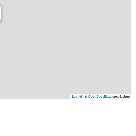
Leaflet
| ©
OpenStreetMap
contributors