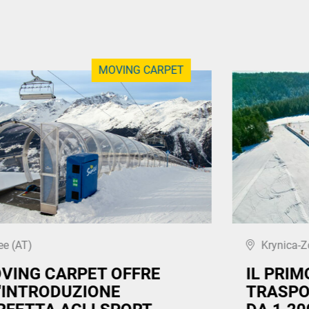
MOVING CARPET
ee (AT)
Krynica-Z
VING CARPET OFFRE
IL PRI
'INTRODUZIONE
TRASPO