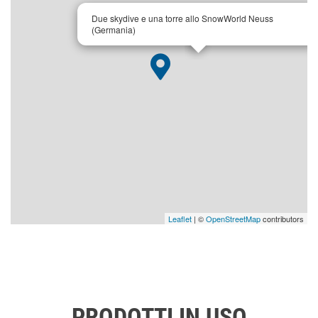
×
Due skydive e una torre allo SnowWorld Neuss
(Germania)
Leaflet
| ©
OpenStreetMap
contributors
PRODOTTI IN USO