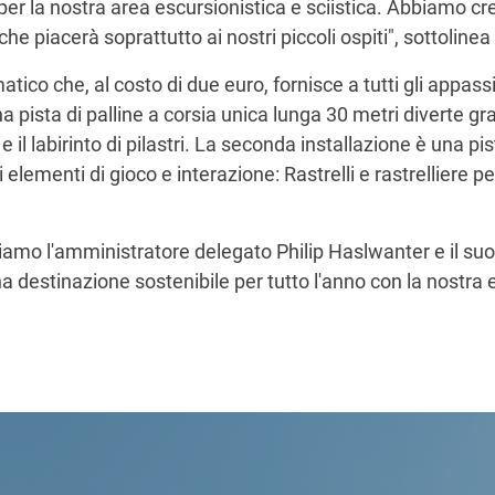
r la nostra area escursionistica e sciistica. Abbiamo cre
e piacerà soprattutto ai nostri piccoli ospiti", sottoline
tico che, al costo di due euro, fornisce a tutti gli appass
na pista di palline a corsia unica lunga 30 metri diverte g
va e il labirinto di pilastri. La seconda installazione è una 
 elementi di gioco e interazione: Rastrelli e rastrelliere per
iamo l'amministratore delegato Philip Haslwanter e il su
una destinazione sostenibile per tutto l'anno con la nostra