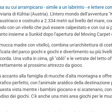
a su cui arrampicarsi - simile a un labirinto - e lettere c
niviaria di Kühtai (Austria). L'intero mondo dell'avventura
 austriaco e costruito a 2.334 metri sul livello del mare, 
o con un vitello che può essere calpestato e con cui si p
ggiunto insieme a Sunkid dopo l'apertura del Moving Carpet
 (mucca madre con vitello), combina un'architettura di cos
ficata del parco giochi e giochi e divertimento su più livel
 corda. Una volta in cima, gli "oblò" e le vetrate del tetto 
: direttamente al prossimo attrezzo da gioco.
za accanto alla famiglia di mucche d'alta montagna e offre
rafico perfetto, con l'animale araldico della destinazione 
sta vista mentre i bambini giocano e si scatenano, con c
adiso dei giochi. C'è anche una mini area giochi per le muc