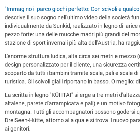
"Immagino il parco giochi perfetto: Con scivoli e qualcos
descrive il suo sogno nell'ultimo video della società fu
individualmente da Sunkid, realizzato in legno di larice
pezzo forte: una delle mucche madri più grandi del mond
stazione di sport invernali più alta dell'Austria, ha ra
L'enorme struttura ludica, alta circa sei metri e mezzo
design personalizzato per il cliente, una sicurezza certi
scoperto da tutti i bambini tramite scale, pali e scale di
turistica. Gli scivoli gialli riportano in basso. O meglio
La scritta in legno "KÜHTAI" si erge a tre metri d'altez
altalene, parete d'arrampicata e pali) e un motivo fotog
montagna. Tutti gli accompagnatori possono godersi que
DreiSeen-Hütte, attorno alla quale si trova il nuovo par
ai genitori.