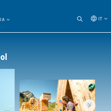
IT
IA
ool