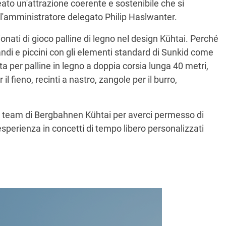
ato un'attrazione coerente e sostenibile che si
a l'amministratore delegato Philip Haslwanter.
ionati di gioco palline di legno nel design Kühtai. Perché
randi e piccini con gli elementi standard di Sunkid come
pista per palline in legno a doppia corsia lunga 40 metri,
 il fieno, recinti a nastro, zangole per il burro,
o team di Bergbahnen Kühtai per averci permesso di
 esperienza in concetti di tempo libero personalizzati