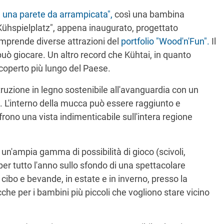
on una parete da arrampicata",
così una bambina
 "Kühspielplatz", appena inaugurato, progettato
comprende diverse attrazioni del
portfolio "Wood'n'Fun".
Il
uò giocare. Un altro record che Kühtai, in quanto
 coperto più lungo del Paese.
truzione in legno sostenibile all'avanguardia con un
li. L'interno della mucca può essere raggiunto e
offrono una vista indimenticabile sull'intera regione
 un'ampia gamma di possibilità di gioco (scivoli,
per tutto l'anno sullo sfondo di una spettacolare
ibo e bevande, in estate e in inverno, presso la
che per i bambini più piccoli che vogliono stare vicino