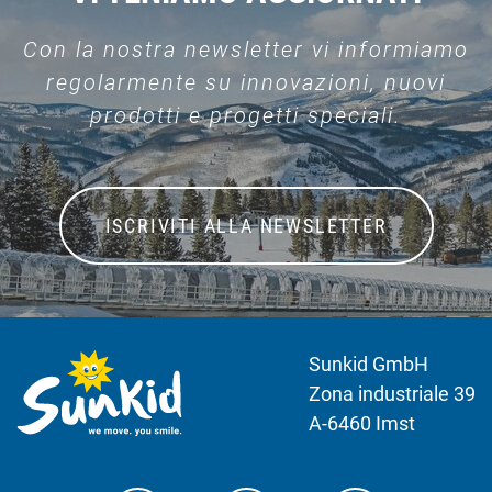
Con la nostra newsletter vi informiamo
regolarmente su innovazioni, nuovi
prodotti e progetti speciali.
ISCRIVITI ALLA NEWSLETTER
Sunkid GmbH
Zona industriale 39
A-6460 Imst