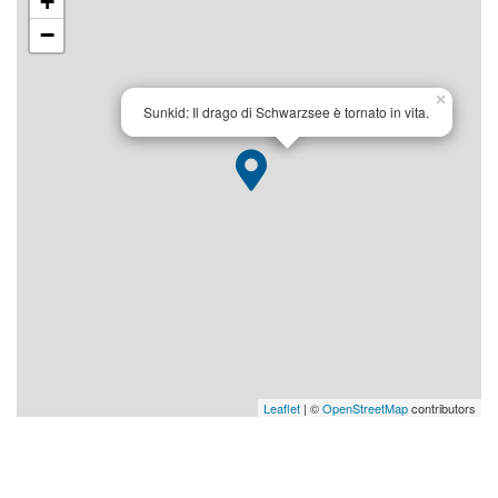
+
−
×
Sunkid: Il drago di Schwarzsee è tornato in vita.
Leaflet
| ©
OpenStreetMap
contributors