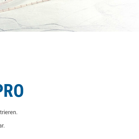
PRO
trieren.
r.