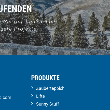
AUFENDEN
r Sie regelmäßig über
dere Projekte.
PRODUKTE
Zauberteppich
Lifte
ld.com
Sunny Stuff