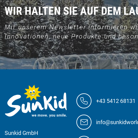
WIR HALTEN SIE AUF DEM L
Mit unserem Newsletter informieren wi
Innovationen, neue Produkte und beson
+43 5412 68131
info@sunkidwor
Sunkid GmbH