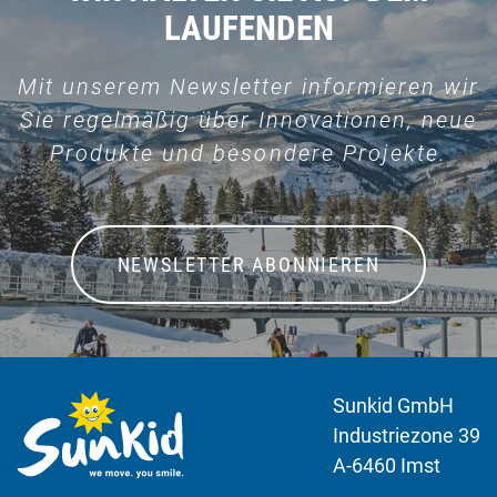
LAUFENDEN
Mit unserem Newsletter informieren wir
Sie regelmäßig über Innovationen, neue
Produkte und besondere Projekte.
NEWSLETTER ABONNIEREN
Sunkid GmbH
Industriezone 39
A-6460 Imst