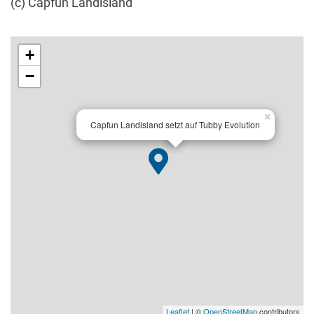
(c) Capfun Landisland
+
−
×
Capfun Landisland setzt auf Tubby Evolution
Leaflet
| ©
OpenStreetMap
contributors