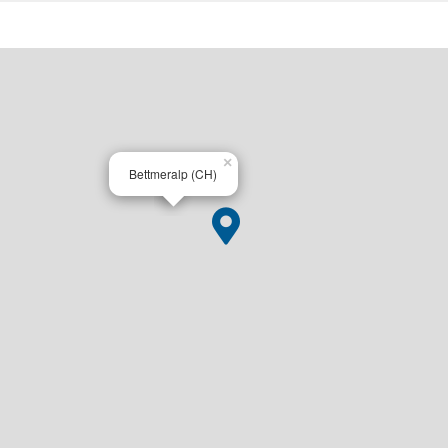
×
Bettmeralp (CH)