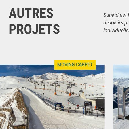
AUTRES
Sunkid est 
de loisirs p
PROJETS
individuell
MOVING CARPET