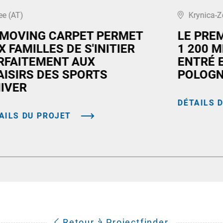
ee (AT)
Krynica-Z
 MOVING CARPET PERMET
LE PRE
X FAMILLES DE S'INITIER
1 200 M
RFAITEMENT AUX
ENTRÉ 
AISIRS DES SPORTS
POLOG
HIVER
DÉTAILS 
AILS DU PROJET
Retour à Projectfinder