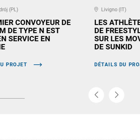
drój (PL)
Livigno (IT)
MIER CONVOYEUR DE
LES ATHLÈT
M DE TYPE N EST
DE FREESTY
EN SERVICE EN
SUR LES MO
NE
DE SUNKID
DU PROJET
DÉTAILS DU PR