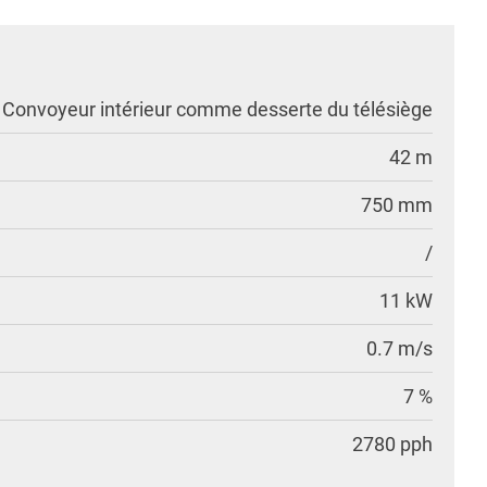
Convoyeur intérieur comme desserte du télésiège
42 m
750 mm
/
11 kW
0.7 m/s
7 %
2780 pph