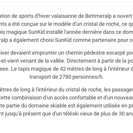
station de sports d'hiver valaisanne de Bettmeralp a ouve
nts a été conçue sur le modèle d'un cristal de roche, ce qui
apis magique SunKid installé l'année dernière dans ce d
alp a également choisi SunKid comme partenaire pour ce
hiver devaient emprunter un chemin pédestre escarpé pour
t-vient venant de la vallée. Directement à partir de la po
ee. Le tapis magique de 42 mètres de long à l'intérieur 
transport de 2780 personnes/h.
mètres de long à l'intérieur du cristal de roche, les pas
Cette combinaison d'un accès confortable et d'un nouvea
te partie du domaine skiable est également utilisée en pr
t jusqu'à présent que d'un téléski vieux de plus de 30 an