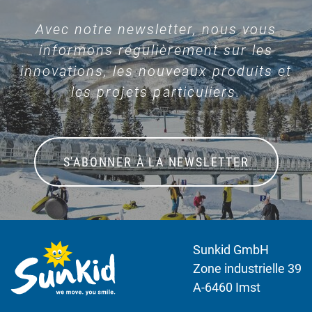
Avec notre newsletter, nous vous
informons régulièrement sur les
innovations, les nouveaux produits et
les projets particuliers.
S'ABONNER À LA NEWSLETTER
Sunkid GmbH
Zone industrielle 39
A-6460 Imst