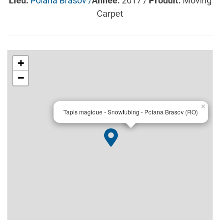
Lieu:
Poiana Brasov /
Année:
2017 /
Produit:
Moving
Carpet
+
−
×
Tapis magique - Snowtubing - Poiana Brasov (RO)