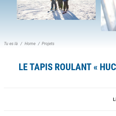
Tu es là
Home
Projets
LE TAPIS ROULANT « HU
L