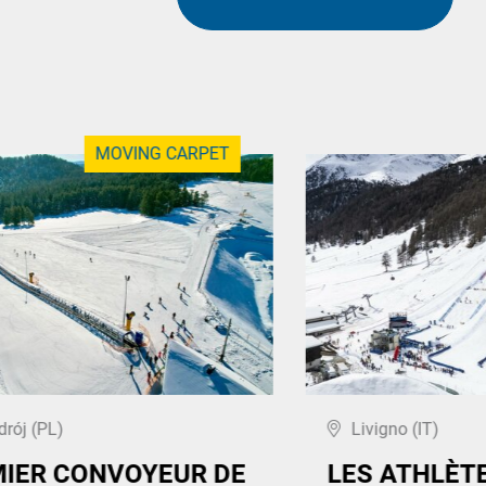
MOVING CARPET
drój (PL)
Livigno (IT)
MIER CONVOYEUR DE
LES ATHLÈT