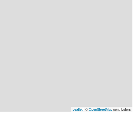
Leaflet
| ©
OpenStreetMap
contributors