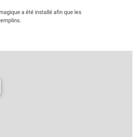
magique a été installé afin que les
remplins.