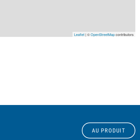
Leaflet
| ©
OpenStreetMap
contributors
AU PRODUIT