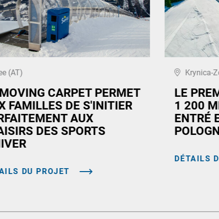
ee (AT)
Krynica-Z
 MOVING CARPET PERMET
LE PRE
X FAMILLES DE S'INITIER
1 200 M
RFAITEMENT AUX
ENTRÉ 
AISIRS DES SPORTS
POLOG
HIVER
DÉTAILS 
AILS DU PROJET