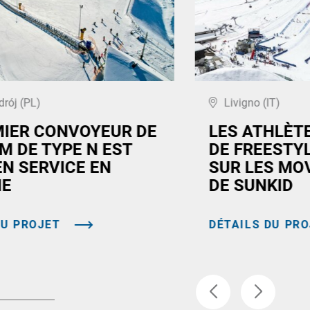
drój (PL)
Livigno (IT)
MIER CONVOYEUR DE
LES ATHLÈT
M DE TYPE N EST
DE FREESTY
EN SERVICE EN
SUR LES MO
NE
DE SUNKID
DU PROJET
DÉTAILS DU PR