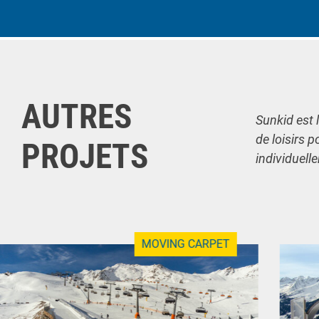
AUTRES
Sunkid est 
de loisirs p
PROJETS
individuell
MOVING CARPET