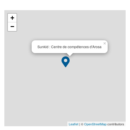
+
−
×
Sunkid : Centre de compétences d'Arosa
Leaflet
| ©
OpenStreetMap
contributors