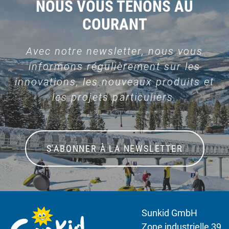
NOUS VOUS TENONS AU
COURANT
Avec notre newsletter, nous vous
informons régulièrement sur les
innovations, les nouveaux produits et
les projets particuliers.
S'ABONNER À LA NEWSLETTER
Sunkid GmbH
Zone industrielle 39