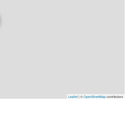
Leaflet
| ©
OpenStreetMap
contributors