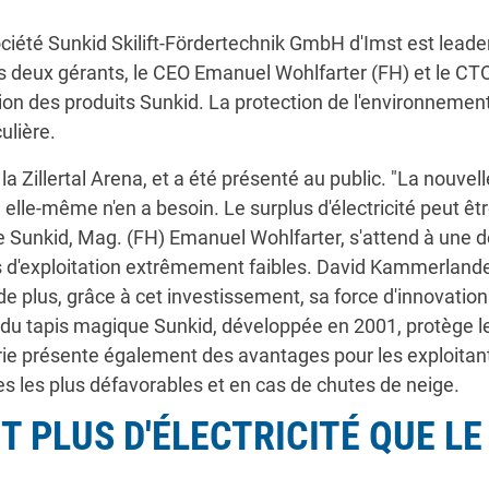
ciété Sunkid Skilift-Fördertechnik GmbH d'Imst est leade
es deux gérants, le CEO Emanuel Wohlfarter (FH) et le C
on des produits Sunkid. La protection de l'environnement 
culière.
la Zillertal Arena, et a été présenté au public. "La nouv
ion elle-même n'en a besoin. Le surplus d'électricité peut ê
e Sunkid, Mag. (FH) Emanuel Wohlfarter, s'attend à un
ts d'exploitation extrêmement faibles. David Kammerlan
is de plus, grâce à cet investissement, sa force d'innovat
du tapis magique Sunkid, développée en 2001, protège les 
erie présente également des avantages pour les exploitant
 les plus défavorables et en cas de chutes de neige.
 PLUS D'ÉLECTRICITÉ QUE LE