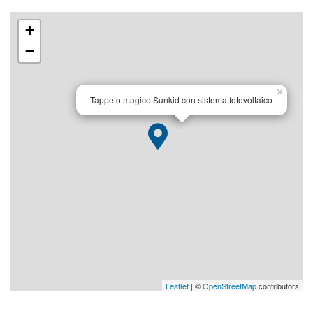
+
−
×
Tappeto magico Sunkid con sistema fotovoltaico
Leaflet
| ©
OpenStreetMap
contributors