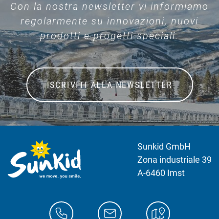
Con la nostra newsletter vi informiamo
regolarmente su innovazioni, nuovi
prodotti e progetti speciali.
ISCRIVITI ALLA NEWSLETTER
Sunkid GmbH
Zona industriale 39
A-6460 Imst