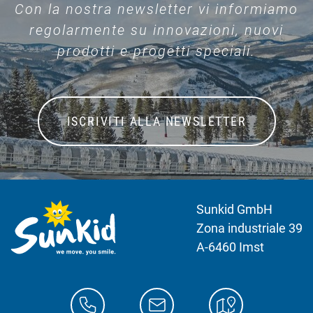
Con la nostra newsletter vi informiamo
regolarmente su innovazioni, nuovi
prodotti e progetti speciali.
ISCRIVITI ALLA NEWSLETTER
Sunkid GmbH
Zona industriale 39
A-6460 Imst