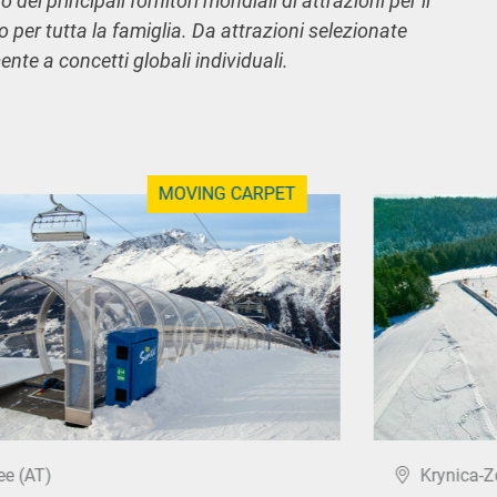
 dei principali fornitori mondiali di attrazioni per il
o per tutta la famiglia. Da attrazioni selezionate
nte a concetti globali individuali.
MOVING CARPET
ee (AT)
Krynica-Z