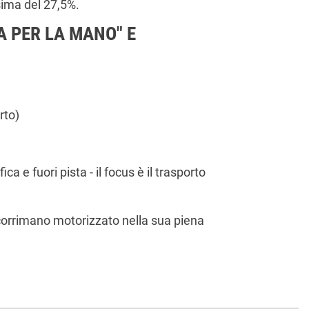
sima del 27,5%.
A PER LA MANO" E
rto)
e fuori pista - il focus è il trasporto
 corrimano motorizzato nella sua piena