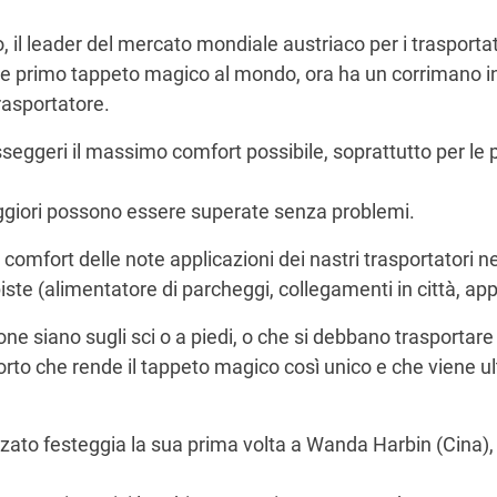
, il leader del mercato mondiale austriaco per i trasportato
 primo tappeto magico al mondo, ora ha un corrimano inte
rasportatore.
sseggeri il massimo comfort possibile, soprattutto per le
giori possono essere superate senza problemi.
l comfort delle note applicazioni dei nastri trasportatori n
piste (alimentatore di parcheggi, collegamenti in città, app
 siano sugli sci o a piedi, o che si debbano trasportare sli
sporto che rende il tappeto magico così unico e che viene 
ato festeggia la sua prima volta a Wanda Harbin (Cina), d