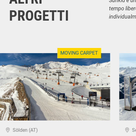
Sunkid è uno
tempo liber
PROGETTI
individualme
MOVING CARPET
Sölden (AT)
S