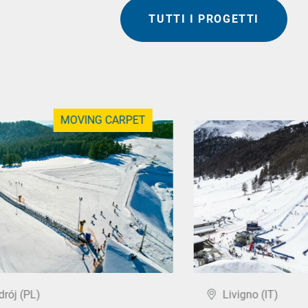
TUTTI I PROGETTI
MOVING CARPET
drój (PL)
Livigno (IT)