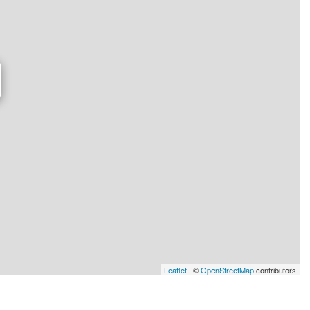
Leaflet
| ©
OpenStreetMap
contributors