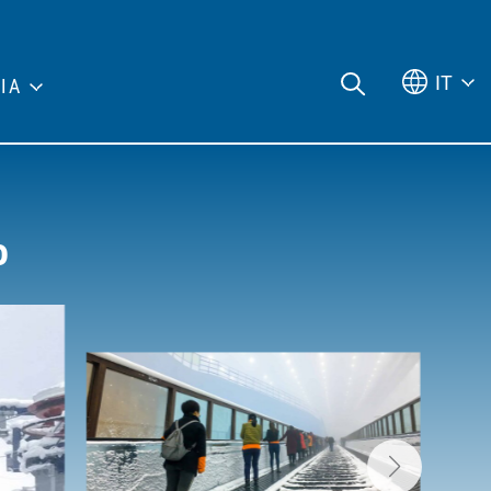
IT
IA
o