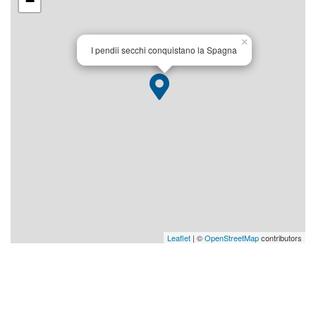
−
×
I pendii secchi conquistano la Spagna
Leaflet
| ©
OpenStreetMap
contributors