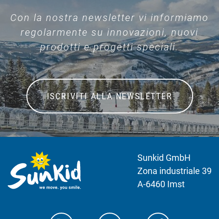
Con la nostra newsletter vi informiamo
regolarmente su innovazioni, nuovi
prodotti e progetti speciali.
ISCRIVITI ALLA NEWSLETTER
Sunkid GmbH
Zona industriale 39
A-6460 Imst