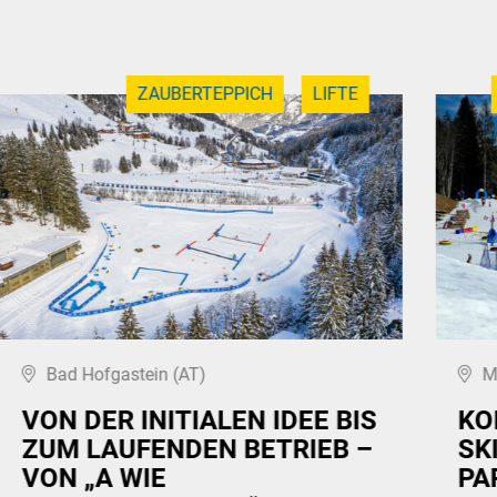
ZAUBERTEPPICH
LIFTE
Bad Hofgastein (AT)
M
VON DER INITIALEN IDEE BIS
KO
ZUM LAUFENDEN BETRIEB –
SK
VON „A WIE
PA