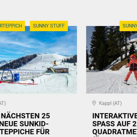
RTEPPICH
SUNNY STUFF
SUNNY
AT)
Kappl (AT)
E NÄCHSTEN 25
INTERAKTIV
 NEUE SUNKID-
SPASS AUF 25
TEPPICHE FÜR
UADRATMETE