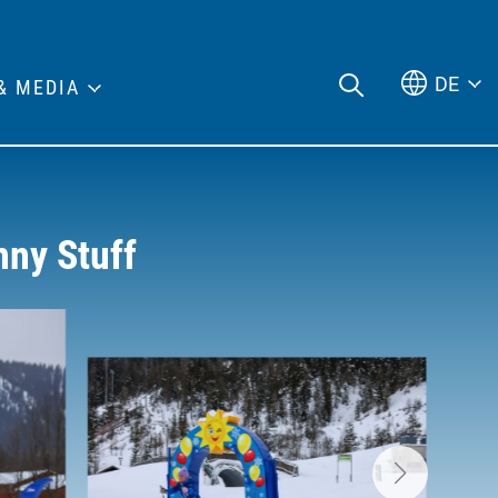
DE
& MEDIA
nny Stuff