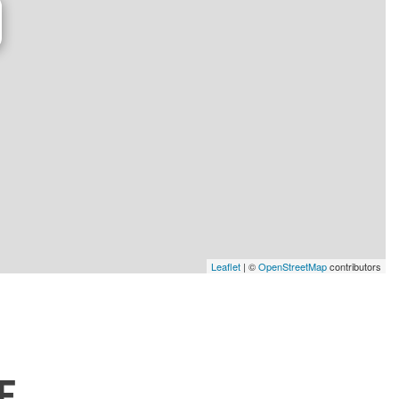
Leaflet
| ©
OpenStreetMap
contributors
E