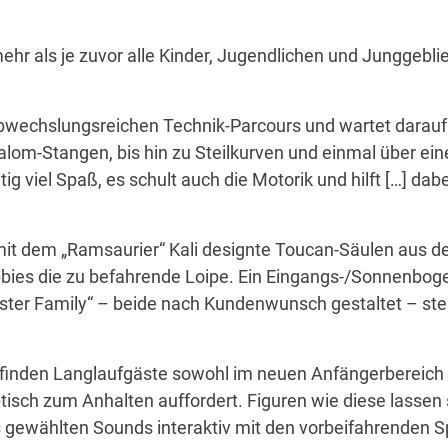
mehr als je zuvor alle Kinder, Jugendlichen und Junggebl
n abwechslungsreichen Technik-Parcours und wartet darau
lalom-Stangen, bis hin zu Steilkurven und einmal über 
 viel Spaß, es schult auch die Motorik und hilft […] dabe
 mit dem „Ramsaurier“ Kali designte Toucan-Säulen aus 
bbies die zu befahrende Loipe. Ein Eingangs-/Sonnenbog
ster Family“ – beide nach Kundenwunsch gestaltet – ste
f finden Langlaufgäste sowohl im neuen Anfängerbereich 
ptisch zum Anhalten auffordert. Figuren wie diese lassen 
gewählten Sounds interaktiv mit den vorbeifahrenden S