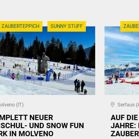
ZAUBERTEPPICH
SUNNY STUFF
ZAUBE
olveno (IT)
Serfaus (
MPLETT NEUER
AUF DI
ISCHUL- UND SNOW FUN
JAHRE:
RK IN MOLVENO
ZAUBER