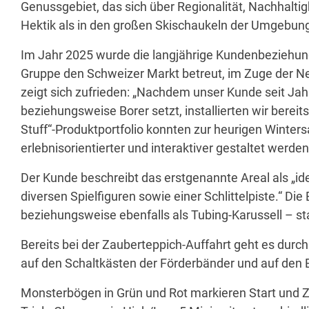
Genussgebiet, das sich über Regionalität, Nachhaltig
Hektik als in den großen Skischaukeln der Umgebung i
Im Jahr 2025 wurde die langjährige Kundenbeziehun
Gruppe den Schweizer Markt betreut, im Zuge der Neu
zeigt sich zufrieden: „Nachdem unser Kunde seit Jahr
beziehungsweise Borer setzt, installierten wir ber
Stuff“-Produktportfolio konnten zur heurigen Winter
erlebnisorientierter und interaktiver gestaltet werden
Der Kunde beschreibt das erstgenannte Areal als „ide
diversen Spielfiguren sowie einer Schlittelpiste.“ Di
beziehungsweise ebenfalls als Tubing-Karussell – 
Bereits bei der Zauberteppich-Auffahrt geht es durc
auf den Schaltkästen der Förderbänder und auf den 
Monsterbögen in Grün und Rot markieren Start und Zie