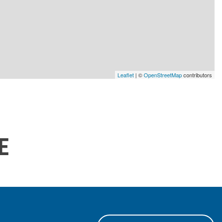
Leaflet
| ©
OpenStreetMap
contributors
E