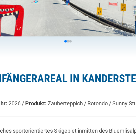
ANFÄNGERAREAL IN KANDERST
ahr:
2026 /
Produkt:
Zauberteppich / Rotondo / Sunny Stu
hes sportorientiertes Skigebiet inmitten des Blüemlisal