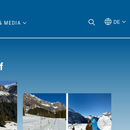
DE
& MEDIA
f