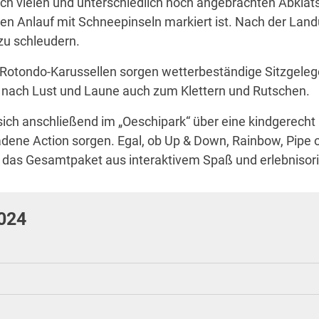
dlich vielen und unterschiedlich hoch angebrachten Ab
sen Anlauf mit Schneepinseln markiert ist. Nach der Land
zu schleudern.
Rotondo-Karussellen sorgen wetterbeständige Sitzgelegen
e nach Lust und Laune auch zum Klettern und Rutschen.
ich anschließend im „Oeschipark“ über eine kindgerecht 
adene Action sorgen. Egal, ob Up & Down, Rainbow, Pipe 
 das Gesamtpaket aus interaktivem Spaß und erlebnisori
024