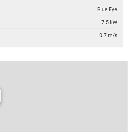
Blue Eye
7.5 kW
0.7 m/s