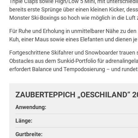
Triple Claps sowie High/Low 5 Mini, mit unterschie
bereits erste Sprünge über einen kleinen Kicker, des
Monster Ski-Boxings so hoch wie möglich in die Luft 
Für Ruhe und Erholung in unmittelbarer Nähe zu den 
Kuh, einer Maus sowie eines Elefanten und dienen j
Fortgeschrittene Skifahrer und Snowboarder trauen s
Obstacles aus dem Sunkid-Portfolio für adrenalingel
erfordert Balance und Tempodosierung – und rundet
ZAUBERTEPPICH „OESCHILAND“ 2
Anwendung:
Länge:
Gurtbreite: