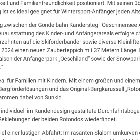
keit und Familienfreundlichkeit positioniert. Mit seinen 
st es ideal geeignet für Wintersport-Anfänger jeden Alte
g zwischen der Gondelbahn Kandersteg–Oeschinensee AG u
ausstattung des Kinder- und Anfängerareals erfolgreich
zehnten auf die Skiförderbänder sowie diverse Kleinlifte
eits 2024 einen neuen Zauberteppich mit 37 Metern Läng
saison der Anfängerpark „Oeschiland“ sowie der Snowpark
.“
al für Familien mit Kindern. Mit einem großen und einem 
e Bergförderlösungen und das Original-Bergkarussell „Roto
stammen dabei von Sunkid.
h individuell im Kundendesign gestaltete Durchfahrtsbög
Beklebungen der beiden Rotondos wiederfindet.
l einer lustigen Abfahrt: Im rasanten Slalom umkurven d