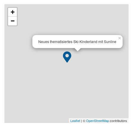
+
−
×
Neues thematisiertes Ski-Kinderland mit Sunline
Leaflet
| ©
OpenStreetMap
contributors