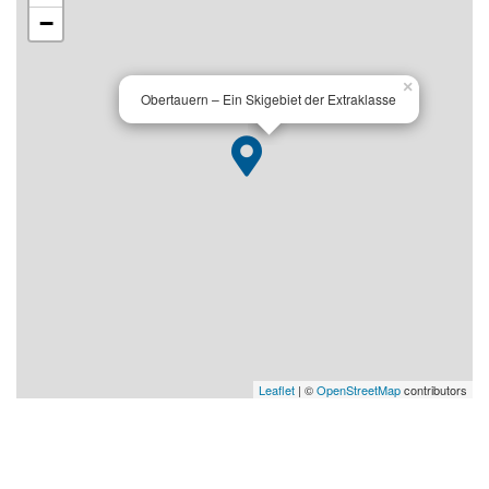
−
×
Obertauern – Ein Skigebiet der Extraklasse
Leaflet
| ©
OpenStreetMap
contributors