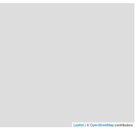
Leaflet
| ©
OpenStreetMap
contributors