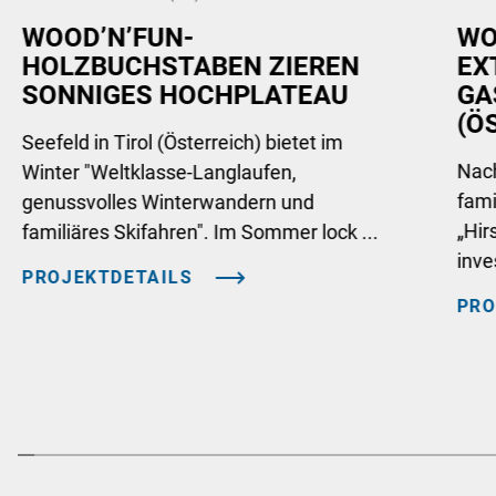
WOOD’N’FUN-
WO
HOLZBUCHSTABEN ZIEREN
EX
SONNIGES HOCHPLATEAU
GA
(Ö
Seefeld in Tirol (Österreich) bietet im
Nach
Winter "Weltklasse-Langlaufen,
fami
genussvolles Winterwandern und
„Hir
familiäres Skifahren". Im Sommer lock ...
inve
PROJEKTDETAILS
PRO