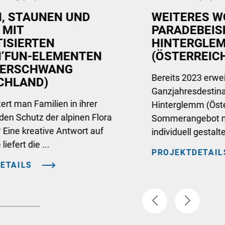
N, STAUNEN UND
WEITERES W
 MIT
PARADEBEISP
ISIERTEN
HINTERGLE
’FUN-ELEMENTEN
(ÖSTERREIC
DERSCHWANG
Bereits 2023 erwei
CHLAND)
Ganzjahresdestina
ert man Familien in ihrer
Hinterglemm (Öster
r den Schutz der alpinen Flora
Sommerangebot m
Eine kreative Antwort auf
individuell gestalte 
liefert die ...
PROJEKTDETAIL
ETAILS