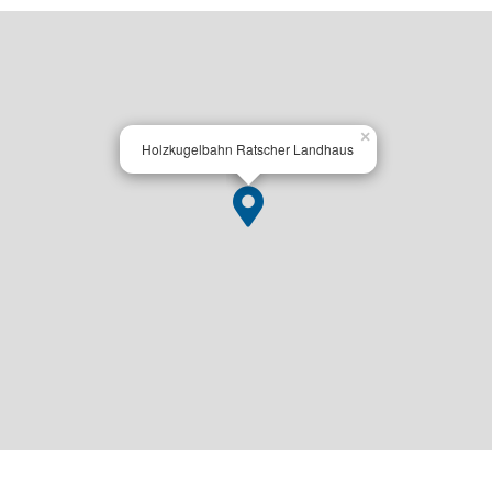
×
Holzkugelbahn Ratscher Landhaus