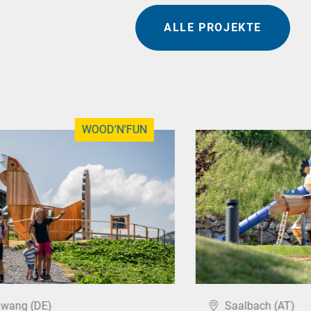
ALLE PROJEKTE
WOOD'N'FUN
hwang (DE)
Saalbach (AT)