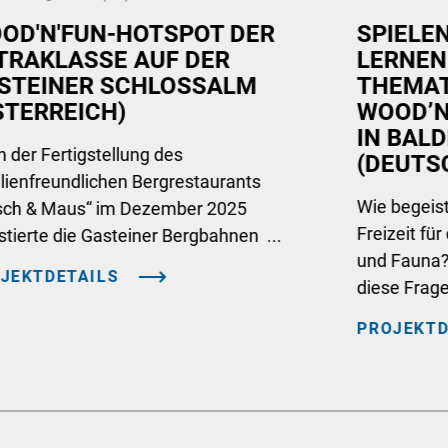
OD'N'FUN-HOTSPOT DER
SPIELE
TRAKLASSE AUF DER
LERNEN
STEINER SCHLOSSALM
THEMAT
STERREICH)
WOOD’N
IN BAL
 der Fertigstellung des
(DEUTS
lienfreundlichen Bergrestaurants
Wie begeist
sch & Maus“ im Dezember 2025
Freizeit fü
stierte die Gasteiner Bergbahnen ...
und Fauna? 
JEKTDETAILS
diese Frage 
PROJEKTD