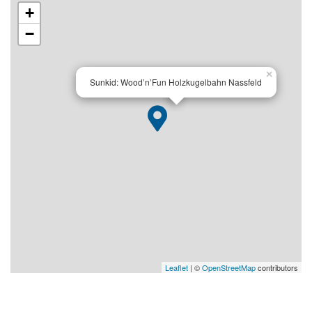
+
−
×
Sunkid: Wood’n’Fun Holzkugelbahn Nassfeld
Leaflet
| ©
OpenStreetMap
contributors