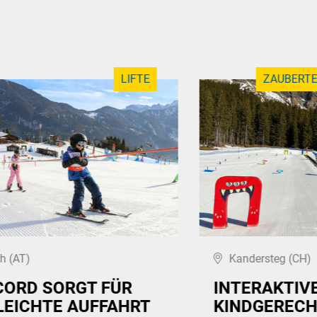
LIFTE
ZAUBERTE
h (AT)
Kandersteg (CH)
CORD SORGT FÜR
INTERAKTIV
LEICHTE AUFFAHRT
KINDGEREC