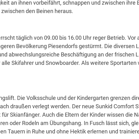
gkeit an ihnen vorbeifährt, schnappen und zwischen ihre 
r zwischen den Beinen heraus.
rrscht täglich von 09.00 bis 16.00 Uhr reger Betrieb. V
üngeren Bevölkerung Piesendorfs gestürmt. Die diversen Li
d abwechslungsreiche Beschäftigung an der frischen Luft
lle Skifahrer und Snowboarder. Als weitere Sportarten 
gslift. Die Volksschule und der Kindergarten grenzen dir
ach draußen verlegt werden. Der neue Sunkid Comfort Star
für Skianfänger. Auch die Eltern der Kinder wissen die 
ren oder Rodeln am Übungshang. In Fusch lässt sich, glei
n Tauern in Ruhe und ohne Hektik erlernen und trainier