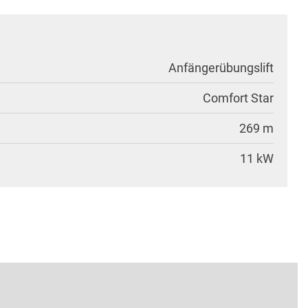
Anfängerübungslift
Comfort Star
269 m
11 kW