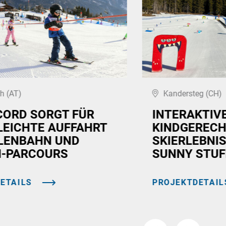
h (AT)
Kandersteg (CH)
CORD SORGT FÜR
INTERAKTIV
LEICHTE AUFFAHRT
KINDGEREC
LENBAHN UND
SKIERLEBNIS
-PARCOURS
SUNNY STUF
ETAILS
PROJEKTDETAIL