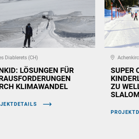
es Diablerets (CH)
Achenkirc
NKID: LÖSUNGEN FÜR
SUPER 
RAUSFORDERUNGEN
KINDER
RCH KLIMAWANDEL
ZU WEL
SLALOM
JEKTDETAILS
PROJEKTD