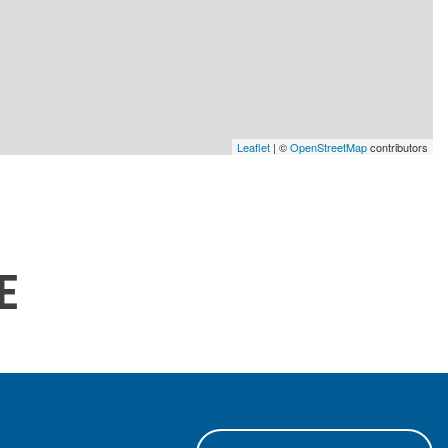
Leaflet
| ©
OpenStreetMap
contributors
E