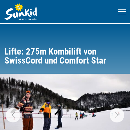
Lifte: 275m Kombilift von
SwissCord und Comfort Star