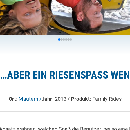
…ABER EIN RIESENSPASS WEN
Ort:
Mautern /
Jahr:
2013 /
Produkt:
Family Rides
Ansatz erahnen, welchen Spaß die Benützer bei so eine F