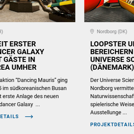
R)
Nordborg (DK)
IT ERSTER
LOOPSTER U
CER GALAXY
BEREICHERN
T GÄSTE IN
UNIVERSE S
REA UMHER
(DÄNEMARK)
raktion “Dancing Mauris” ging
Der Universe Scie
25 im südkoreanischen Busan
Nordborg vermitte
t erste Anlage des neuen
Naturwissenschaft
dancer Galaxy ...
spielerische Weise
Ausstellunge ...
ETAILS
PROJEKTDETAIL