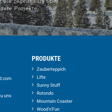
r Sie regelmäßig über
dere Projekte.
PRODUKTE
Zauberteppich
Lifte
ld.com
Sunny Stuff
Rotondo
zu uns
Mountain Coaster
Wood'n'Fun