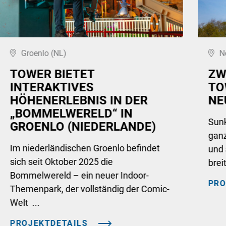
Groenlo (NL)
N
TOWER BIETET
ZW
INTERAKTIVES
TO
HÖHENERLEBNIS IN DER
NE
„BOMMELWERELD“ IN
Sunk
GROENLO (NIEDERLANDE)
ganz
Im niederländischen Groenlo befindet
und 
sich seit Oktober 2025 die
brei
Bommelwereld – ein neuer Indoor-
PRO
Themenpark, der vollständig der Comic-
Welt ...
PROJEKTDETAILS