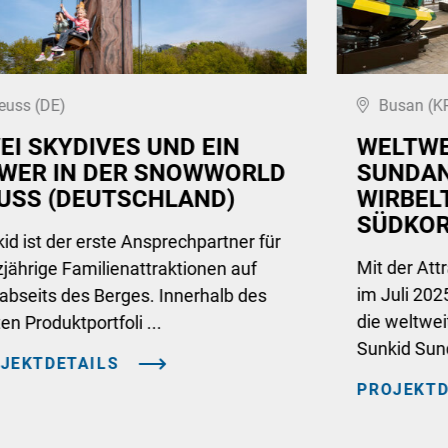
euss (DE)
Busan (K
EI SKYDIVES UND EIN
WELTWE
WER IN DER SNOWWORLD
SUNDAN
USS (DEUTSCHLAND)
WIRBEL
SÜDKO
id ist der erste Ansprechpartner für
Mit der Att
jährige Familienattraktionen auf
im Juli 20
abseits des Berges. Innerhalb des
die weltwei
ten Produktportfoli ...
Sunkid Sun
JEKTDETAILS
PROJEKTD