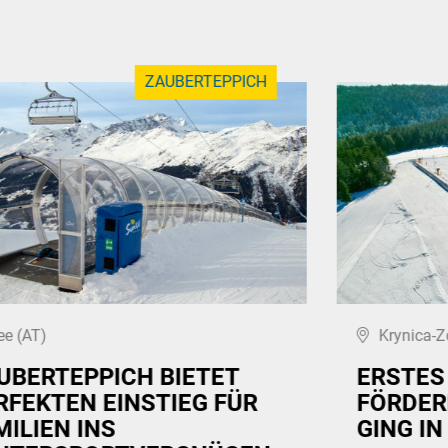
ZAUBERTEPPICH
ee (AT)
Krynica-Z
UBERTEPPICH BIETET
ERSTES
RFEKTEN EINSTIEG FÜR
FÖRDER
MILIEN INS
GING IN