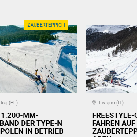
ZAUBERTEPPICH
drój (PL)
Livigno (IT)
 1.200-MM-
FREESTYLE-
BAND DER TYPE-N
FAHREN AUF
 POLEN IN BETRIEB
ZAUBERTEPP