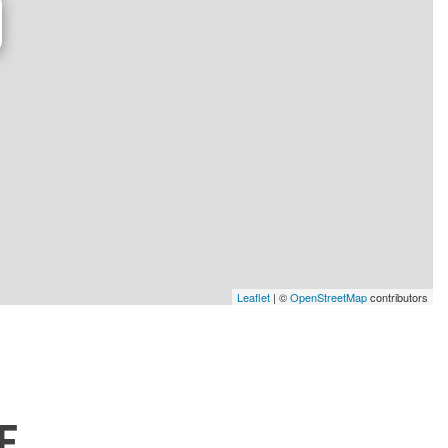
Leaflet
| ©
OpenStreetMap
contributors
E