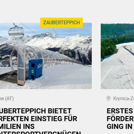
ZAUBERTEPPICH
ee (AT)
Krynica-Z
UBERTEPPICH BIETET
ERSTES
RFEKTEN EINSTIEG FÜR
FÖRDER
MILIEN INS
GING IN